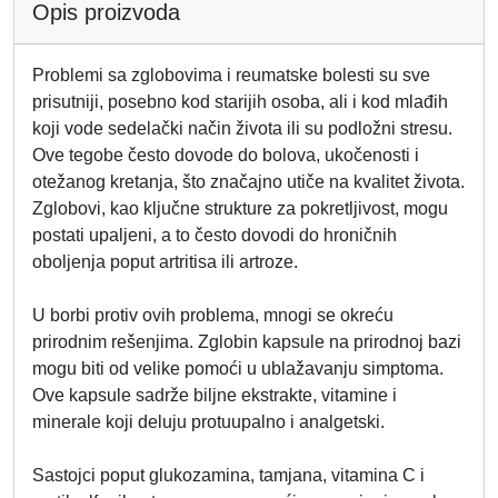
Opis proizvoda
Problemi sa zglobovima i reumatske bolesti su sve
prisutniji, posebno kod starijih osoba, ali i kod mlađih
koji vode sedelački način života ili su podložni stresu.
Ove tegobe često dovode do bolova, ukočenosti i
otežanog kretanja, što značajno utiče na kvalitet života.
Zglobovi, kao ključne strukture za pokretljivost, mogu
postati upaljeni, a to često dovodi do hroničnih
oboljenja poput artritisa ili artroze.
U borbi protiv ovih problema, mnogi se okreću
prirodnim rešenjima. Zglobin kapsule na prirodnoj bazi
mogu biti od velike pomoći u ublažavanju simptoma.
Ove kapsule sadrže biljne ekstrakte, vitamine i
minerale koji deluju protuupalno i analgetski.
Sastojci poput glukozamina, tamjana, vitamina C i