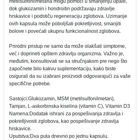
metilsulfonilmetana mogu pomoći u smanjenju upale,
dok glukozamin i hondroitin podržavaju zdravlje
hrskavice i podstiču regeneraciju zglobova. Uzimanje
ovih kapsula može poboljšati pokretljivost, smanjiti
bolove i povećati ukupnu funkcionalnost zglobova.
Prirodni pristup ne samo da može olakšati simptome,
već i doprineti opštem zdravlju organizma. Važno je,
međutim, konsultovati se sa stručnjakom pre nego što
započnete bilo kakvu suplementaciju, kako biste
osigurali da su izabrani proizvodi odgovarajući za vaše
specifične potrebe.
Sastoјci:Glukozamin, MSM (metilsulfonilmetan),
Tamjan, L-askorbinska kiselina (vitamin C), Vitamin D3
Namena:Dodatak ishrani za pospešivanja zdravlja i
pokretljivosti zglobova, kao pospešivanje zdravlja
hrskavice.
Uputstva:Dva puta dnevno po jednu kapsulu.