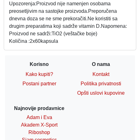
Upozorenja:Proizvod nije namenjen osobama
preosetljivim na sastojke proizvoda.Preporučena
dnevna doza se ne sme prekoračiti.Ne koristiti sa
drugim preparatima koji sadrže vitamin D.Napomena:
Proizvod ne sadrži:TiO2 (veštačke boje)
Količina :2x60kapsula
Korisno
O nama
Kako kupiti?
Kontakt
Postani partner
Politika privatnosti
Opšti uslovi kupovine
Najnovije prodavnice
Adam i Eva
Akadem X-Sport
Riboshop
Siam cosmetics