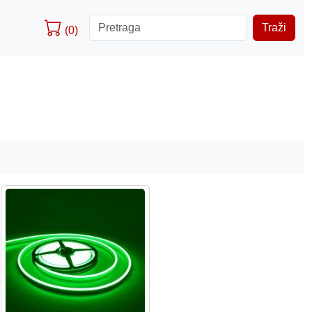
Traži
(0)