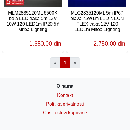
MLM2835120ML 6500K
MLG2835120ML 5m IP67
bela LED traka 5m 12V
plava 75W1m LED NEON
10W 120 LED1m IP20 5Y
FLEX traka 12V 120
Mitea Lighting
LED1m Mitea Lighting
1.650,00 din
2.750,00 din
«
1
»
O nama
Kontakt
Politika privatnosti
Opšti uslovi kupovine