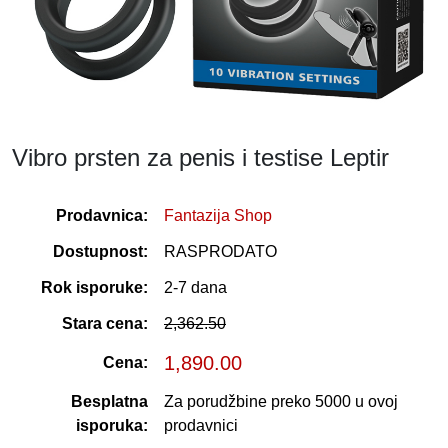
Vibro prsten za penis i testise Leptir
Prodavnica:
Fantazija Shop
Dostupnost:
RASPRODATO
Rok isporuke:
2-7 dana
Stara cena:
2,362.50
1,890.00
Cena:
Besplatna
Za porudžbine preko 5000 u ovoj
isporuka:
prodavnici