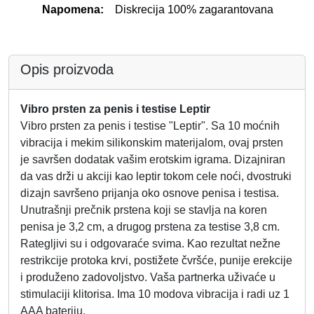
Napomena:
Diskrecija 100% zagarantovana
Opis proizvoda
Vibro prsten za penis i testise Leptir
Vibro prsten za penis i testise "Leptir". Sa 10 moćnih
vibracija i mekim silikonskim materijalom, ovaj prsten
je savršen dodatak vašim erotskim igrama. Dizajniran
da vas drži u akciji kao leptir tokom cele noći, dvostruki
dizajn savršeno prijanja oko osnove penisa i testisa.
Unutrašnji prečnik prstena koji se stavlja na koren
penisa je 3,2 cm, a drugog prstena za testise 3,8 cm.
Rategljivi su i odgovaraće svima. Kao rezultat nežne
restrikcije protoka krvi, postižete čvršće, punije erekcije
i produženo zadovoljstvo. Vaša partnerka uživaće u
stimulaciji klitorisa. Ima 10 modova vibracija i radi uz 1
AAA bateriju.