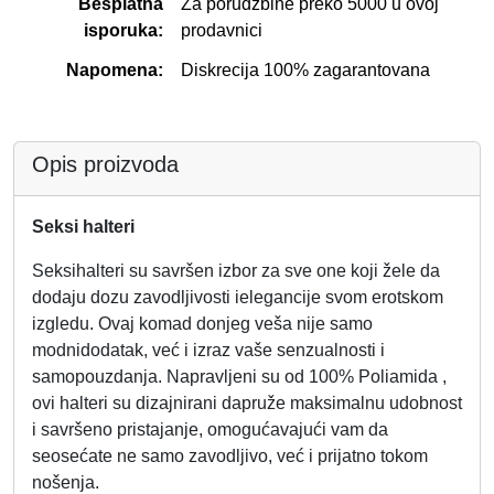
Besplatna
Za porudžbine preko 5000 u ovoj
isporuka:
prodavnici
Napomena:
Diskrecija 100% zagarantovana
Opis proizvoda
Seksi halteri
Seksihalteri su savršen izbor za sve one koji žele da
dodaju dozu zavodljivosti ielegancije svom erotskom
izgledu. Ovaj komad donjeg veša nije samo
modnidodatak, već i izraz vaše senzualnosti i
samopouzdanja. Napravljeni su od 100% Poliamida ,
ovi halteri su dizajnirani dapruže maksimalnu udobnost
i savršeno pristajanje, omogućavajući vam da
seosećate ne samo zavodljivo, već i prijatno tokom
nošenja.