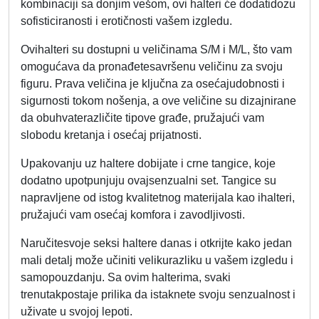
kombinaciji sa donjim vešom, ovi halteri će dodatidozu
sofisticiranosti i erotičnosti vašem izgledu.
Ovihalteri su dostupni u veličinama S/M i M/L, što vam
omogućava da pronađetesavršenu veličinu za svoju
figuru. Prava veličina je ključna za osećajudobnosti i
sigurnosti tokom nošenja, a ove veličine su dizajnirane
da obuhvaterazličite tipove građe, pružajući vam
slobodu kretanja i osećaj prijatnosti.
Upakovanju uz haltere dobijate i crne tangice, koje
dodatno upotpunjuju ovajsenzualni set. Tangice su
napravljene od istog kvalitetnog materijala kao ihalteri,
pružajući vam osećaj komfora i zavodljivosti.
Naručitesvoje seksi haltere danas i otkrijte kako jedan
mali detalj može učiniti velikurazliku u vašem izgledu i
samopouzdanju. Sa ovim halterima, svaki
trenutakpostaje prilika da istaknete svoju senzualnost i
uživate u svojoj lepoti.