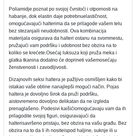
Poliamidje poznat po svojoj čvrstoći i otpornosti na
habanje, dok elastin daje potrebnuelastičnost,
omogućavajući halterima da se prilagode vašem telu
bez stezanjaili neudobnosti. Ova kombinacija
materijala osigurava da halteri ostanu na svommestu,
pružajući vam podršku i udobnost bez obzira na to
koliko se krećete.Osećaj luksuza koji pruža meka i
glatka tkanina dodatno će doprineti vašemosećaju
ženstvenosti i zavodljivosti.
Dizajnovih seksi haltera je pažljivo osmišljen kako bi
istakao vaše obline nanajlepši mogući način. Pojas
haltera je dovoljno širok da pruži podršku,
aistovremeno dovoljno delikatan da ne izgleda
prenaglašeno. Podesivi kaišićiomogućavaju vam da ih
prilagodite svojoj figuri, osiguravajući da
halterisavršeno pristaju, bez obzira na vašu građu. Bez
obzira na to da li ih nositeispod haljine, suknje ili u