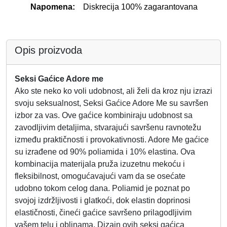
Napomena:
Diskrecija 100% zagarantovana
Opis proizvoda
Seksi Gaćice Adore me
Ako ste neko ko voli udobnost, ali želi da kroz nju izrazi
svoju seksualnost, Seksi Gaćice Adore Me su savršen
izbor za vas. Ove gaćice kombiniraju udobnost sa
zavodljivim detaljima, stvarajući savršenu ravnotežu
između praktičnosti i provokativnosti. Adore Me gaćice
su izrađene od 90% poliamida i 10% elastina. Ova
kombinacija materijala pruža izuzetnu mekoću i
fleksibilnost, omogućavajući vam da se osećate
udobno tokom celog dana. Poliamid je poznat po
svojoj izdržljivosti i glatkoći, dok elastin doprinosi
elastičnosti, čineći gaćice savršeno prilagodljivim
vašem telu i oblinama. Dizajn ovih seksi gaćica