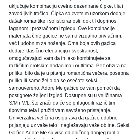
uključuje kombinaciju cvetno dezenirane čipke, tila i
zavodljivih tračica. Čipka sa cvetnim uzorkom dodaje
dašak romantike i sofisticiranosti, dok til doprinosi
laganom i prozračnom izgledu. Ove kombinacije
materijala čine gaćice ne samo vizualno privlačnim,
već i udobnim za nošenje. Crna boja ovih gaćica
dodaje klasičnu eleganciju i svestranost,
omogućavajući vam da ih lako kombinujete sa
različitim erotskim dodacima i outfitima. Bez obzira na
priliku, bilo da je u pitanju romantična večera, posebna
prilika ili samo želja da se osećate seksi i
samouvereno, Adore Me gaćice će vam pomoći da
postignete željeni izgled. Dostupne su u veličinama
S/M i M/L, što znači da će se prilagoditi različitim
tipovima tela i pružiti vam savršeno pristajanje.
Univerzalna veličina osigurava da gaćice udobno
prijanjaju uz vaše telo i naglašavaju vaše obline. Seksi
Gaćice Adore Me su više od običnog donjeg rublja –