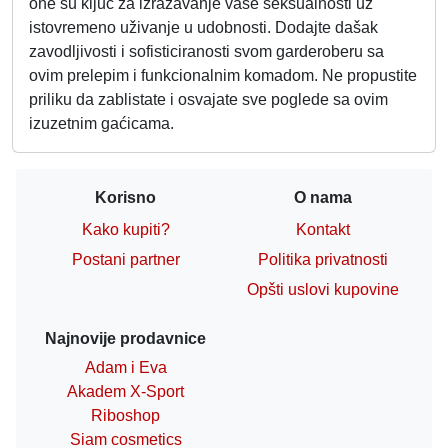
one su ključ za izražavanje vaše seksualnosti uz
istovremeno uživanje u udobnosti. Dodajte dašak
zavodljivosti i sofisticiranosti svom garderoberu sa
ovim prelepim i funkcionalnim komadom. Ne propustite
priliku da zablistate i osvajate sve poglede sa ovim
izuzetnim gaćicama.
Korisno
O nama
Kako kupiti?
Kontakt
Postani partner
Politika privatnosti
Opšti uslovi kupovine
Najnovije prodavnice
Adam i Eva
Akadem X-Sport
Riboshop
Siam cosmetics