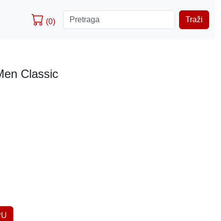
Traži
(0)
Men Classic