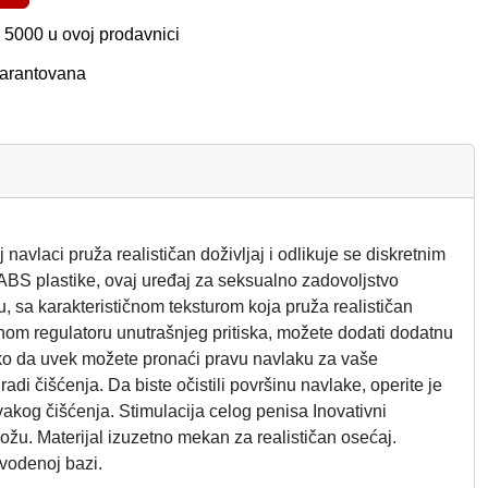
 5000 u ovoj prodavnici
garantovana
avlaci pruža realističan doživljaj i odlikuje se diskretnim
ABS plastike, ovaj uređaj za seksualno zadovoljstvo
u, sa karakterističnom teksturom koja pruža realističan
ivnom regulatoru unutrašnjeg pritiska, možete dodati dodatnu
 tako da uvek možete pronaći pravu navlaku za vaše
adi čišćenja. Da biste očistili površinu navlake, operite je
kog čišćenja. Stimulacija celog penisa Inovativni
ožu. Materijal izuzetno mekan za realističan osećaj.
 vodenoj bazi.