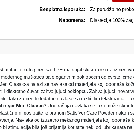
Besplatna isporuka:
Za porudžbine preko
Napomena:
Diskrecija 100% za
imulaciju celog penisa. TPE materijal sličan koži na izmenjivoj n
za modernog muškarca sa elegantnim poklopcem od čvrste, crne 
i Men Classic-a nalazi se navlaka od materijala koji oponaša kož
i i diskretno čuvati zahvaljujući poklopcu. Zahvaljujući inovat
upiti i lako zameniti dodatne navlake sa različitim teksturama -
tisfyer Men Classic
? Unutrašnja navlaka se lako može skinuti r
lastičnom, posipajte je prahom Satisfyer Care Powder nakon sva
isavanja. Navlaka od izuzetno mekanog materijala koji oponaša k
 stimulacija bila još prijatnija koristite neki od lubrikanata na