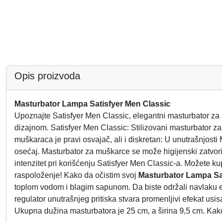
Opis proizvoda
Masturbator Lampa Satisfyer Men Classic
Upoznajte Satisfyer Men Classic, elegantni masturbator za st
dizajnom. Satisfyer Men Classic: Stilizovani masturbator 
muškaraca je pravi osvajač, ali i diskretan: U unutrašnjost
osećaj. Masturbator za muškarce se može higijenski zatvorit
intenzitet pri korišćenju Satisfyer Men Classic-a. Možete k
raspoloženje! Kako da očistim svoj
Masturbator Lampa Sa
toplom vodom i blagim sapunom. Da biste održali navlaku e
regulator unutrašnjeg pritiska stvara promenljivi efekat us
Ukupna dužina masturbatora je 25 cm, a širina 9,5 cm. Kako bi