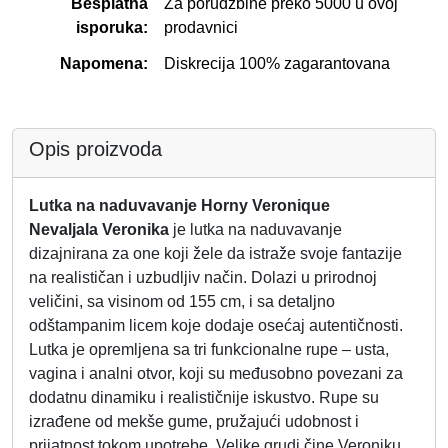
Besplatna
Za porudžbine preko 5000 u ovoj
isporuka:
prodavnici
Napomena:
Diskrecija 100% zagarantovana
Opis proizvoda
Lutka na naduvavanje Horny Veronique
Nevaljala Veronika
je lutka na naduvavanje
dizajnirana za one koji žele da istraže svoje fantazije
na realističan i uzbudljiv način. Dolazi u prirodnoj
veličini, sa visinom od 155 cm, i sa detaljno
odštampanim licem koje dodaje osećaj autentičnosti.
Lutka je opremljena sa tri funkcionalne rupe – usta,
vagina i analni otvor, koji su međusobno povezani za
dodatnu dinamiku i realističnije iskustvo. Rupe su
izrađene od mekše gume, pružajući udobnost i
prijatnost tokom upotrebe. Velike grudi čine Veroniku