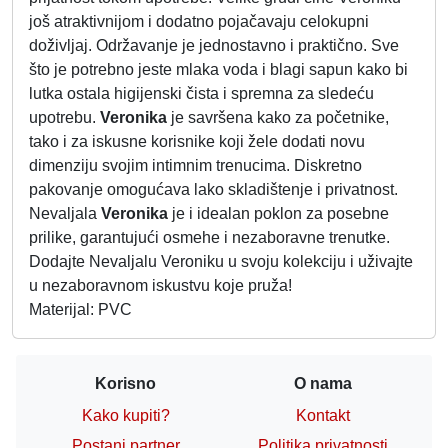
još atraktivnijom i dodatno pojačavaju celokupni
doživljaj. Održavanje je jednostavno i praktično. Sve
što je potrebno jeste mlaka voda i blagi sapun kako bi
lutka ostala higijenski čista i spremna za sledeću
upotrebu.
Veronika
je savršena kako za početnike,
tako i za iskusne korisnike koji žele dodati novu
dimenziju svojim intimnim trenucima. Diskretno
pakovanje omogućava lako skladištenje i privatnost.
Nevaljala
Veronika
je i idealan poklon za posebne
prilike, garantujući osmehe i nezaboravne trenutke.
Dodajte Nevaljalu Veroniku u svoju kolekciju i uživajte
u nezaboravnom iskustvu koje pruža!
Materijal: PVC
Korisno
O nama
Kako kupiti?
Kontakt
Postani partner
Politika privatnosti