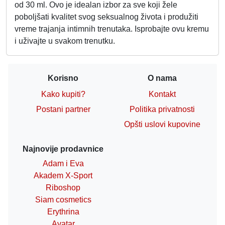
od 30 ml. Ovo je idealan izbor za sve koji žele
poboljšati kvalitet svog seksualnog života i produžiti
vreme trajanja intimnih trenutaka. Isprobajte ovu kremu
i uživajte u svakom trenutku.
Korisno
O nama
Kako kupiti?
Kontakt
Postani partner
Politika privatnosti
Opšti uslovi kupovine
Najnovije prodavnice
Adam i Eva
Akadem X-Sport
Riboshop
Siam cosmetics
Erythrina
Avatar