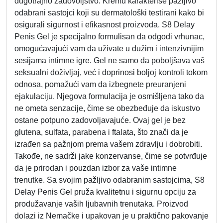
dugotrajno zadovoljstvo. Kremu karakteriše pažljivo
odabrani sastojci koji su dermatološki testirani kako bi
osigurali sigurnost i efikasnost proizvoda. S8 Delay
Penis Gel je specijalno formulisan da odgodi vrhunac,
omogućavajući vam da uživate u dužim i intenzivnijim
sesijama intimne igre. Gel ne samo da poboljšava vaš
seksualni doživljaj, već i doprinosi boljoj kontroli tokom
odnosa, pomažući vam da izbegnete preuranjeni
ejakulaciju. Njegova formulacija je osmišljena tako da
ne ometa senzacije, čime se obezbeđuje da iskustvo
ostane potpuno zadovoljavajuće. Ovaj gel je bez
glutena, sulfata, parabena i ftalata, što znači da je
izrađen sa pažnjom prema vašem zdravlju i dobrobiti.
Takođe, ne sadrži jake konzervanse, čime se potvrđuje
da je prirodan i pouzdan izbor za vaše intimne
trenutke. Sa svojim pažljivo odabranim sastojcima, S8
Delay Penis Gel pruža kvalitetnu i sigurnu opciju za
produžavanje vaših ljubavnih trenutaka. Proizvod
dolazi iz Nemačke i upakovan je u praktično pakovanje