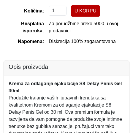
Količina:
Besplatna
Za porudžbine preko 5000 u ovoj
isporuka:
prodavnici
Napomena:
Diskrecija 100% zagarantovana
Opis proizvoda
Krema za odlaganje ejakulacije S8 Delay Penis Gel
30ml
Produžite trajanje vaših ljubavnih trenutaka sa
kvalitetnom Kremom za odlaganje ejakulacije S8
Delay Penis Gel od 30 ml. Ova premium formula je
razvijena da vam pomogne da produžite svoje intimne
trenutke bez gubitka senzacije, pružajući vam tako